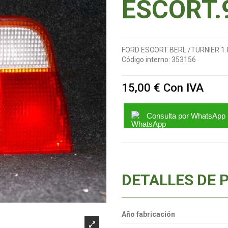
ESCORT.
FORD ESCORT BERL./TURNIER 1
Código interno:
353156
15,00 €
Con IVA
Consulta por WhatsApp
DETALLES DE 
Año fabricación