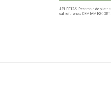
4 PUERTAS. Recambio de piloto tra
cat referencia OEM IAM ESCORT