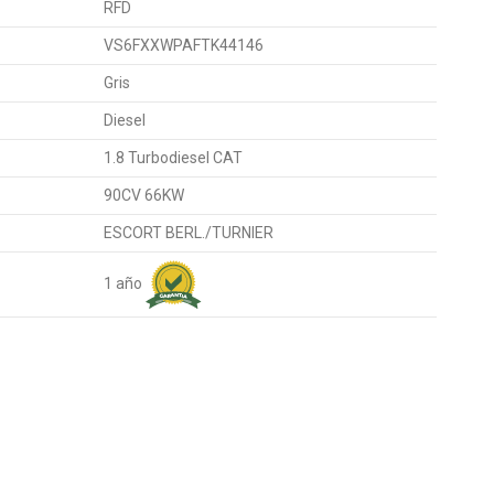
RFD
VS6FXXWPAFTK44146
Gris
Diesel
1.8 Turbodiesel CAT
90CV 66KW
ESCORT BERL./TURNIER
1 año