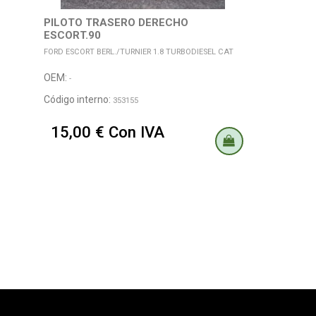
PILOTO TRASERO DERECHO
ESCORT.90
FORD ESCORT BERL./TURNIER 1.8 TURBODIESEL CAT
OEM:
-
Código interno:
353155
15,00 € Con IVA