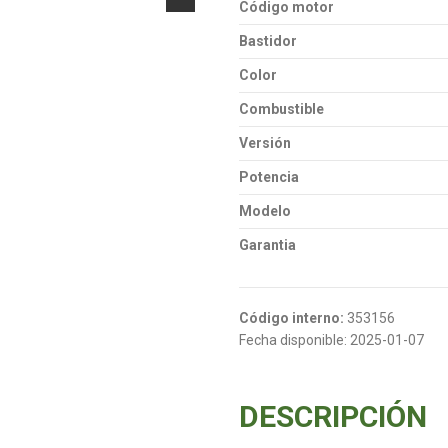
Código motor
Bastidor
Color
Combustible
Versión
Potencia
Modelo
Garantia
Código interno:
353156
Fecha disponible:
2025-01-07
DESCRIPCIÓN