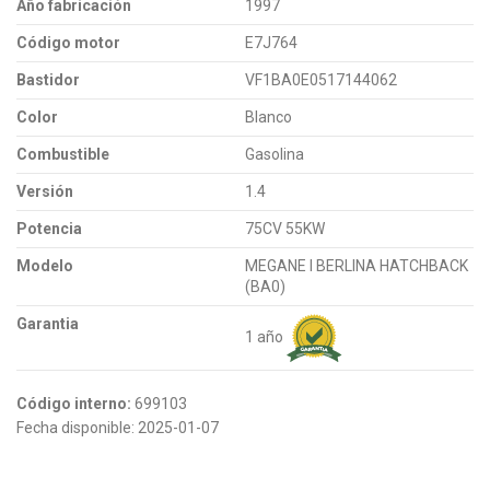
Año fabricación
1997
Código motor
E7J764
Bastidor
VF1BA0E0517144062
Color
Blanco
Combustible
Gasolina
Versión
1.4
Potencia
75CV 55KW
Modelo
MEGANE I BERLINA HATCHBACK
(BA0)
Garantia
1 año
Código interno:
699103
Fecha disponible:
2025-01-07