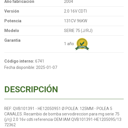
Año fabricación
2004
Versión
2.0 16V CDTI
Potencia
131CV 96KW
Modelo
SERIE 75 (J/RJ)
Garantia
1 año
Código interno:
6741
Fecha disponible:
2025-01-07
DESCRIPCIÓN
REF: QVB101391 - HE12050951 Ø POLEA: 125MM - POLEA 5
CANALES. Recambio de bomba servodireccion para mg serie 75
(j/rj) 2.0 16v cdti referencia OEM IAM QVB101391-HE1205095/13
72362