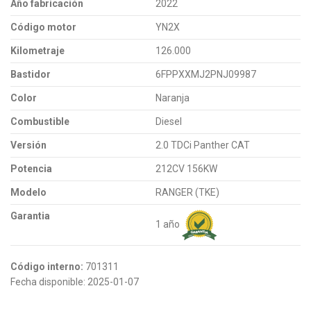
Año fabricación
2022
Código motor
YN2X
Kilometraje
126.000
Bastidor
6FPPXXMJ2PNJ09987
Color
Naranja
Combustible
Diesel
Versión
2.0 TDCi Panther CAT
Potencia
212CV 156KW
Modelo
RANGER (TKE)
Garantia
1 año
Código interno:
701311
Fecha disponible:
2025-01-07