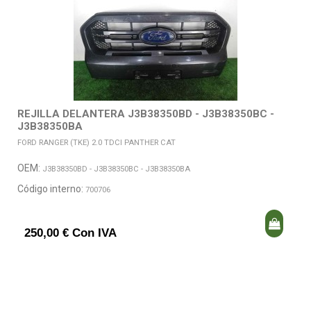
REJILLA DELANTERA J3B38350BD - J3B38350BC -
J3B38350BA
FORD RANGER (TKE) 2.0 TDCI PANTHER CAT
OEM:
J3B38350BD - J3B38350BC - J3B38350BA
Código interno:
700706
250,00 € Con IVA