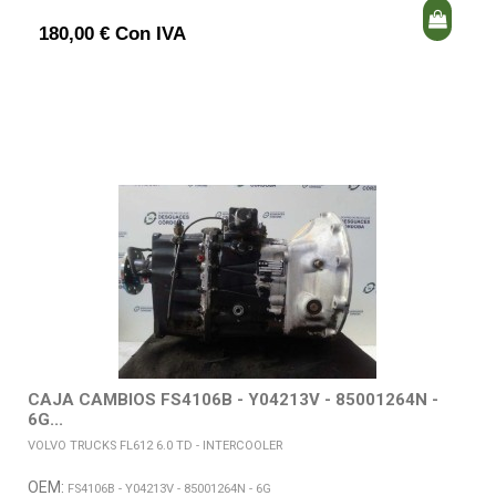
180,00 € Con IVA
CAJA CAMBIOS FS4106B - Y04213V - 85001264N -
6G...
VOLVO TRUCKS FL612 6.0 TD - INTERCOOLER
OEM:
FS4106B - Y04213V - 85001264N - 6G