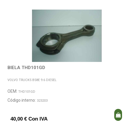
BIELA THD101GD
VOLVO TRUCKS B58E 9.6 DIESEL
OEM:
THD101GD
Código interno:
323203
40,00 € Con IVA