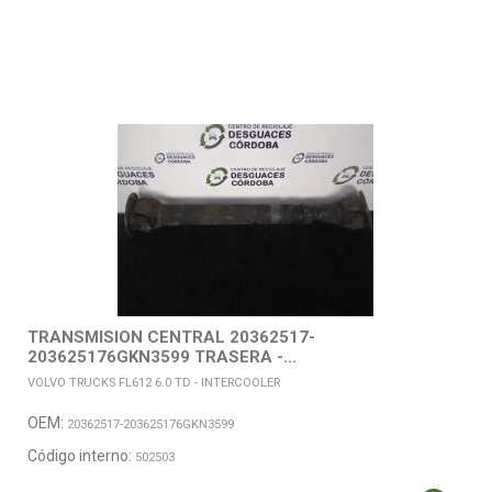
TRANSMISION CENTRAL 20362517-
203625176GKN3599 TRASERA -...
VOLVO TRUCKS FL612 6.0 TD - INTERCOOLER
OEM:
20362517-203625176GKN3599
Código interno:
502503