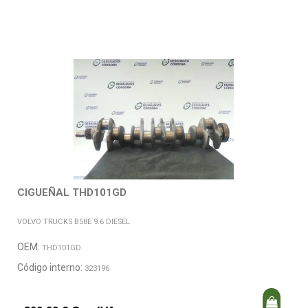
CIGUEÑAL THD101GD
VOLVO TRUCKS B58E 9.6 DIESEL
OEM:
THD101GD
Código interno:
323196