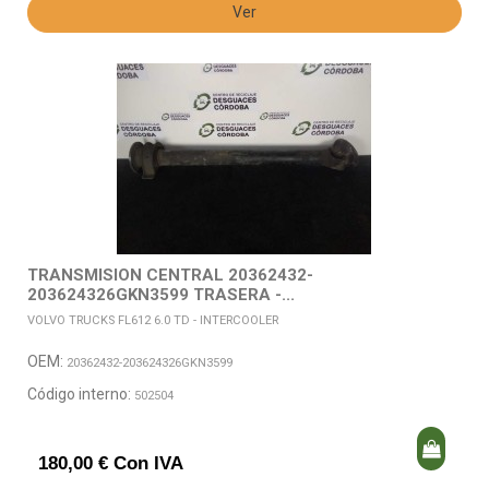
Ver
TRANSMISION CENTRAL 20362432-
203624326GKN3599 TRASERA -...
VOLVO TRUCKS FL612 6.0 TD - INTERCOOLER
OEM:
20362432-203624326GKN3599
Código interno:
502504
180,00 € Con IVA