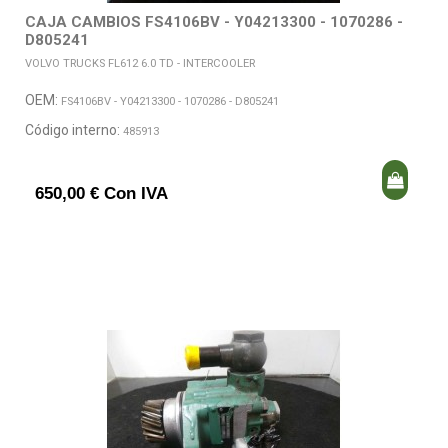
CAJA CAMBIOS FS4106BV - Y04213300 - 1070286 -
D805241
VOLVO TRUCKS FL612 6.0 TD - INTERCOOLER
OEM:
FS4106BV - Y04213300 - 1070286 - D805241
Código interno:
485913
650,00 € Con IVA