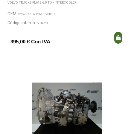
VOLVO TRUCKS FL612 6.0 TD - INTERCOOLER
OEM:
825207-1071261-P280199
Código interno:
501620
395,00 € Con IVA