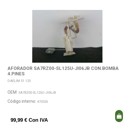
AFORADOR SA7RZ00-SL125U-JI06JB CON.BOMBA
4.PINES
DAELIM S1 125
OEM:
SA7RZ00-SL125U-JI06JB
Código interno:
470326
99,99 € Con IVA