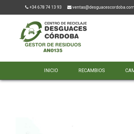
+34 678 74 13 93
ventas@desguacescordoba.co
INICIO
RECAMBIOS
CA