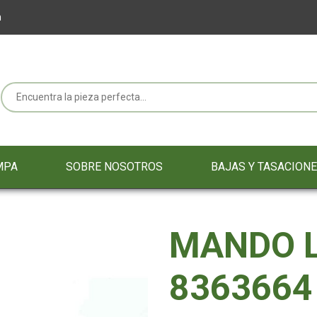
m
MPA
SOBRE NOSOTROS
BAJAS Y TASACION
MANDO L
8363664 