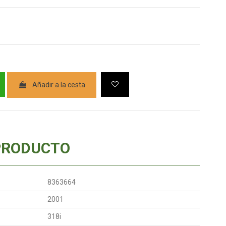
Añadir a la cesta
PRODUCTO
8363664
2001
318i