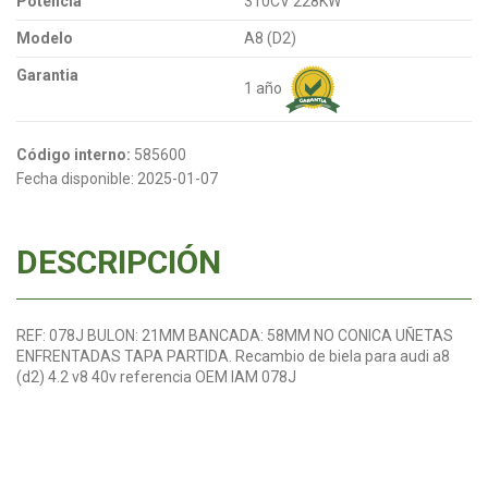
Potencia
310CV 228KW
Modelo
A8 (D2)
Garantia
1 año
Código interno:
585600
Fecha disponible:
2025-01-07
DESCRIPCIÓN
REF: 078J BULON: 21MM BANCADA: 58MM NO CONICA UÑETAS
ENFRENTADAS TAPA PARTIDA. Recambio de biela para audi a8
(d2) 4.2 v8 40v referencia OEM IAM 078J