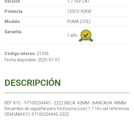
Versión
1.7 16V CAT
Potencia
125CV 92KW
Modelo
PUMA (CCE)
Garantia
1 año
Código interno:
31336
Fecha disponible:
2025-01-07
DESCRIPCIÓN
REF: K1C - 97100234445 - 2222 BIELA: 42MM - BANCADA: 48MM.
Recambio de cigueñal para ford puma (cce) 1.7 16v cat referencia
OEM IAM K1C-97100234445-2222