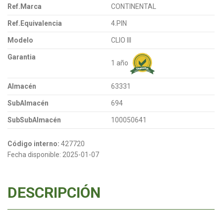
Ref.Marca
CONTINENTAL
Ref.Equivalencia
4.PIN
Modelo
CLIO III
Garantia
1 año
Almacén
63331
SubAlmacén
694
SubSubAlmacén
100050641
Código interno:
427720
Fecha disponible:
2025-01-07
DESCRIPCIÓN