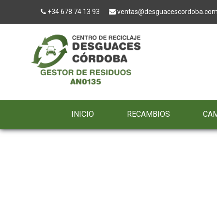
+34 678 74 13 93
ventas@desguacescordoba.co
INICIO
RECAMBIOS
CA