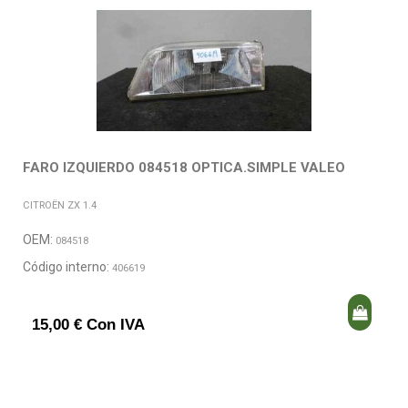
FARO IZQUIERDO 084518 OPTICA.SIMPLE VALEO
CITROËN ZX 1.4
OEM:
084518
Código interno:
406619
15,00 € Con IVA