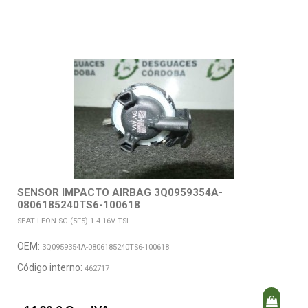
SENSOR IMPACTO AIRBAG 3Q0959354A-
0806185240TS6-100618
SEAT LEON SC (5F5) 1.4 16V TSI
OEM:
3Q0959354A-0806185240TS6-100618
Código interno:
462717