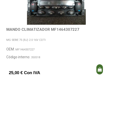
MANDO CLIMATIZADOR MF1464307227
MG SERIE 75 (RJ) 2.0 16V CDTI
OEM:
MF1464307227
Código interno:
350518
25,00 € Con IVA