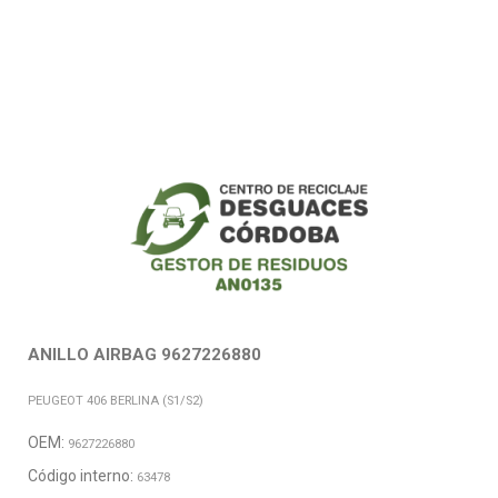
ANILLO AIRBAG 9627226880
PEUGEOT 406 BERLINA (S1/S2)
OEM:
9627226880
Código interno:
63478