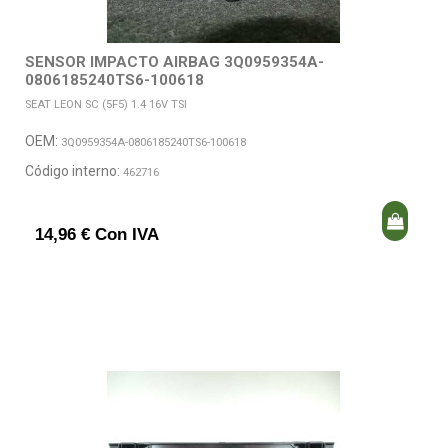
SENSOR IMPACTO AIRBAG 3Q0959354A-
0806185240TS6-100618
SEAT LEON SC (5F5) 1.4 16V TSI
OEM:
3Q0959354A-0806185240TS6-100618
Código interno:
462716
14,96 € Con IVA