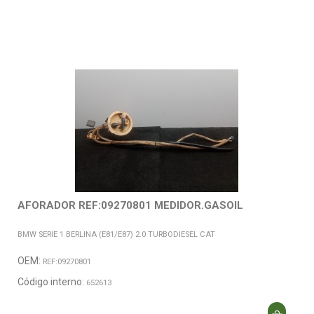
AFORADOR REF:09270801 MEDIDOR.GASOIL
BMW SERIE 1 BERLINA (E81/E87) 2.0 TURBODIESEL CAT
OEM:
REF:09270801
Código interno:
652613