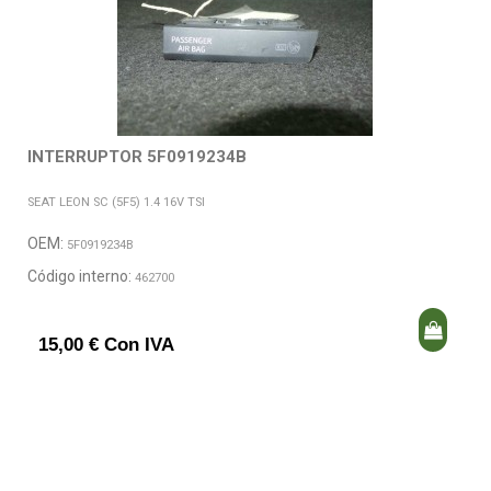
INTERRUPTOR 5F0919234B
SEAT LEON SC (5F5) 1.4 16V TSI
OEM:
5F0919234B
Código interno:
462700
15,00 € Con IVA