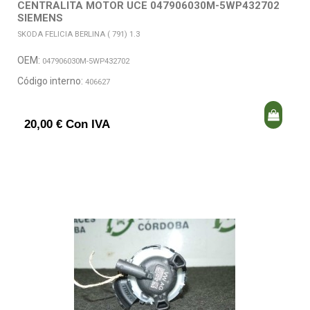
CENTRALITA MOTOR UCE 047906030M-5WP432702
SIEMENS
SKODA FELICIA BERLINA ( 791) 1.3
OEM:
047906030M-5WP432702
Código interno:
406627
20,00 € Con IVA