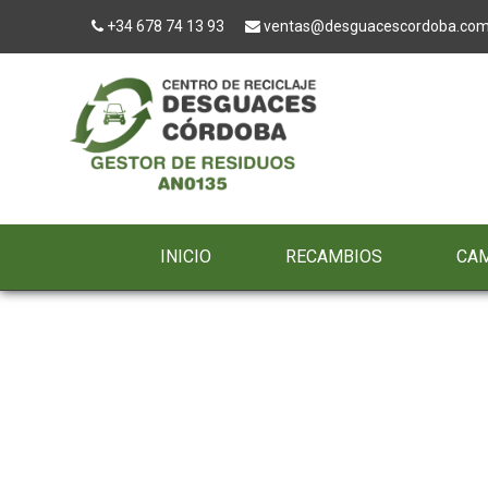
+34 678 74 13 93
ventas@desguacescordoba.co
INICIO
RECAMBIOS
CA