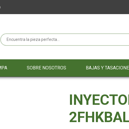
m
MPA
SOBRE NOSOTROS
BAJAS Y TASACION
INYECTO
2FHKBA