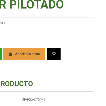
R PILOTADO
ESEL
Añadir a la cesta
PRODUCTO
2FHKBAL70P45