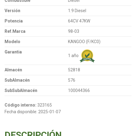
Combustible
Diesel
Versión
1.9 Diesel
Potencia
64CV 47KW
Ref.Marca
98-03
Modelo
KANGOO (F/KC0)
Garantia
1 año
Almacén
52818
SubAlmacén
576
SubSubAlmacén
100044366
Código interno:
323165
Fecha disponible:
2025-01-07
DESCRIPCIÓN