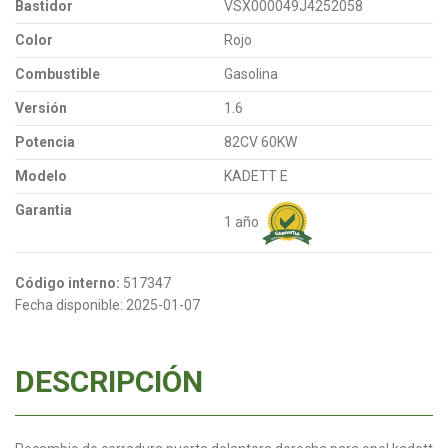
Bastidor
VSX000049J4252058
Color
Rojo
Combustible
Gasolina
Versión
1.6
Potencia
82CV 60KW
Modelo
KADETT E
Garantia
1 año
Código interno:
517347
Fecha disponible:
2025-01-07
DESCRIPCIÓN