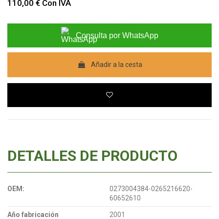
110,00 €
Con IVA
Consulta por WhatsApp
Añadir a la cesta
DETALLES DE PRODUCTO
OEM:
0273004384-0265216620-
60652610
Año fabricación
2001