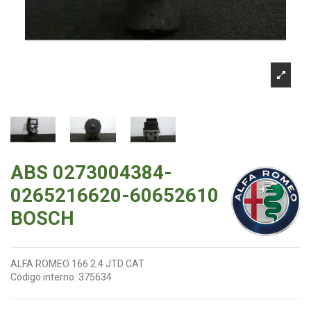
ABS 0273004384-
0265216620-60652610
BOSCH
ALFA ROMEO 166 2.4 JTD CAT
Código interno:
375634