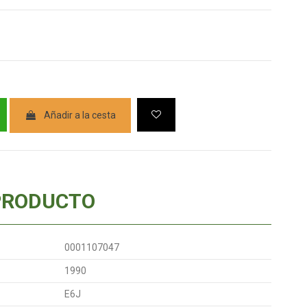
Añadir a la cesta
PRODUCTO
0001107047
1990
E6J