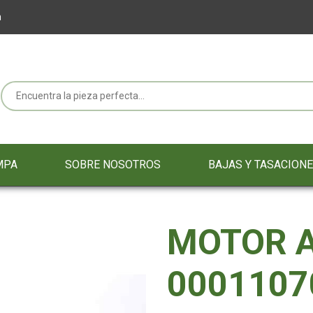
m
MPA
SOBRE NOSOTROS
BAJAS Y TASACION
MOTOR 
0001107