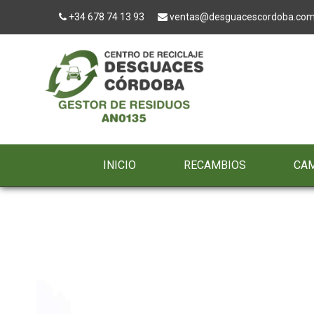
+34 678 74 13 93
ventas@desguacescordoba.co
INICIO
RECAMBIOS
CA