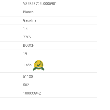
VS5B53705L0005981
Blanco
Gasolina
1.4
77CV
BOSCH
19
1 año
51130
502
100033842