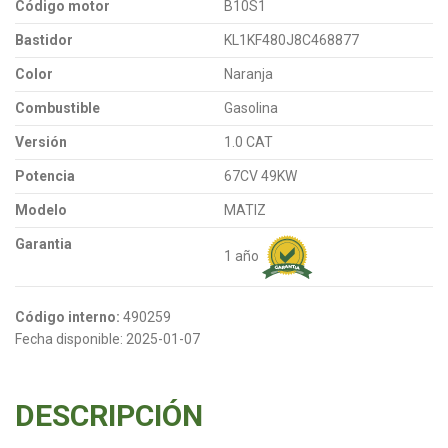
Código motor
B10S1
Bastidor
KL1KF480J8C468877
Color
Naranja
Combustible
Gasolina
Versión
1.0 CAT
Potencia
67CV 49KW
Modelo
MATIZ
Garantia
1 año
Código interno:
490259
Fecha disponible:
2025-01-07
DESCRIPCIÓN