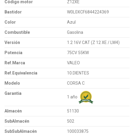
Código motor
Z12XE
Bastidor
W0L0XCF6844224369
Color
Azul
Combustible
Gasolina
Versión
1.2 16V CAT (Z 12 XE / LW4)
Potencia
75CV 55KW
Ref.Marca
VALEO
Ref.Equivalencia
10.DIENTES
Modelo
CORSA C
Garantia
1 año
Almacén
51130
SubAlmacén
502
SubSubAlmacén
100033875