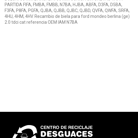
PARTIDA FIFA, FMBA, FMBB, N7BA, HJBA, ABFA, D3FA, D5BA,
F3FA, P8FA, PGFA, QJBA, QJBB, QJBC, QJBD, QVFA, QWFA, SRFA,
4HU, 4HM, 4HV. Recambio de biela para ford mondeo berlina (ge)
2.0 tdci cat referencia OEM IAM N7BA