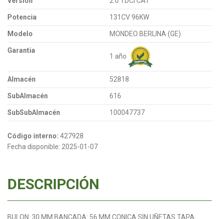
Versión
2.0 TDCi CAT
Potencia
131CV 96KW
Modelo
MONDEO BERLINA (GE)
Garantia
1 año
Almacén
52818
SubAlmacén
616
SubSubAlmacén
100047737
Código interno:
427928
Fecha disponible:
2025-01-07
DESCRIPCIÓN
BULON: 30 MM BANCADA: 56 MM CONICA SIN UÑETAS TAPA