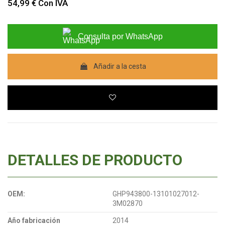
54,99 €
Con IVA
Consulta por WhatsApp
Añadir a la cesta
DETALLES DE PRODUCTO
OEM:
GHP943800-13101027012-
3M02870
Año fabricación
2014