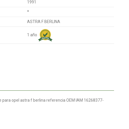
1991
*
ASTRA F BERLINA
1 año
e para opel astra f berlina referencia OEM IAM 16268377-