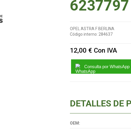
6237797
OPEL ASTRA F BERLINA
Código interno:
284637
12,00 €
Con IVA
Consulta por WhatsApp
DETALLES DE 
OEM: