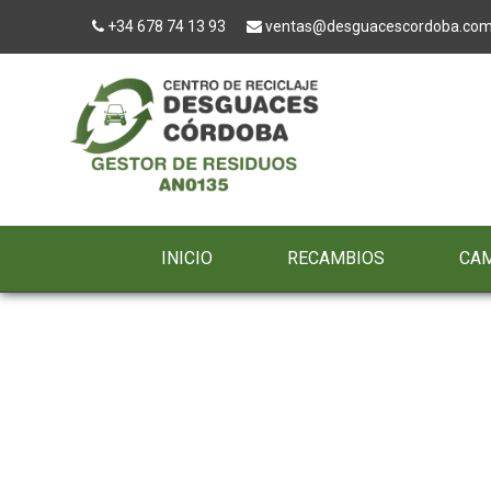
+34 678 74 13 93
ventas@desguacescordoba.co
INICIO
RECAMBIOS
CA