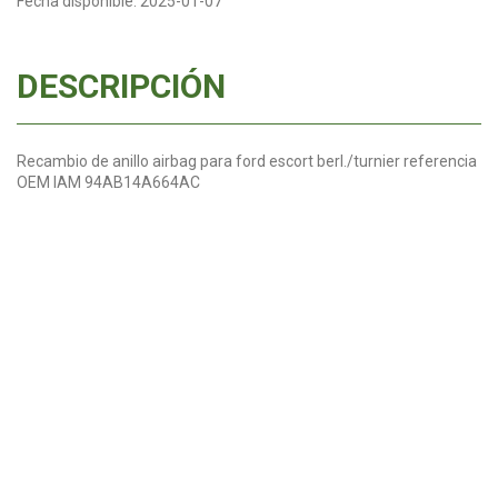
Fecha disponible:
2025-01-07
DESCRIPCIÓN
Recambio de anillo airbag para ford escort berl./turnier referencia
OEM IAM 94AB14A664AC