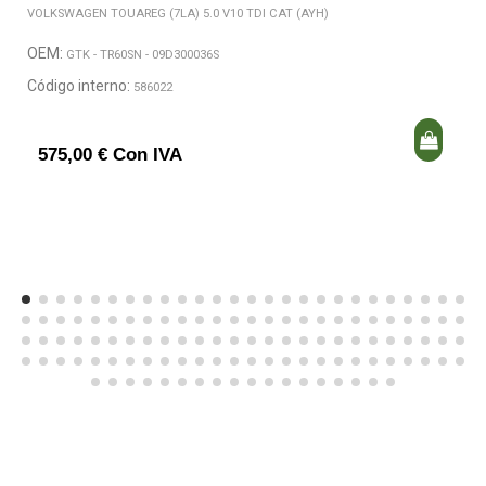
VOLKSWAGEN TOUAREG (7LA) 5.0 V10 TDI CAT (AYH)
OEM:
GTK - TR60SN - 09D300036S
Código interno:
586022
575,00 € Con IVA