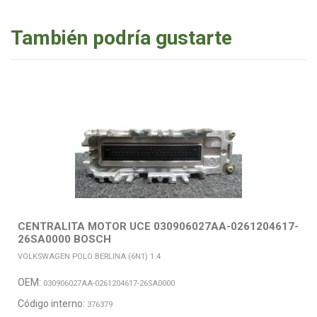
También podría gustarte
CENTRALITA MOTOR UCE 030906027AA-0261204617-
26SA0000 BOSCH
VOLKSWAGEN POLO BERLINA (6N1) 1.4
OEM:
030906027AA-0261204617-26SA0000
Código interno:
376379