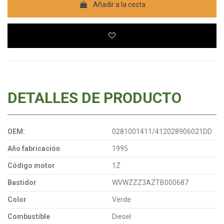
Añadir a la cesta
DETALLES DE PRODUCTO
OEM:
0281001411/412028906021DD
Año fabricación
1995
Código motor
1Z
Bastidor
WVWZZZ3AZTB000687
Color
Verde
Combustible
Diesel