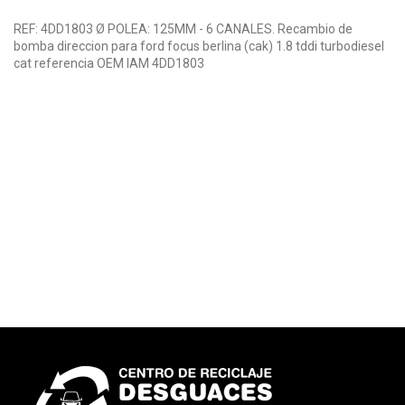
REF: 4DD1803 Ø POLEA: 125MM - 6 CANALES. Recambio de
bomba direccion para ford focus berlina (cak) 1.8 tddi turbodiesel
cat referencia OEM IAM 4DD1803