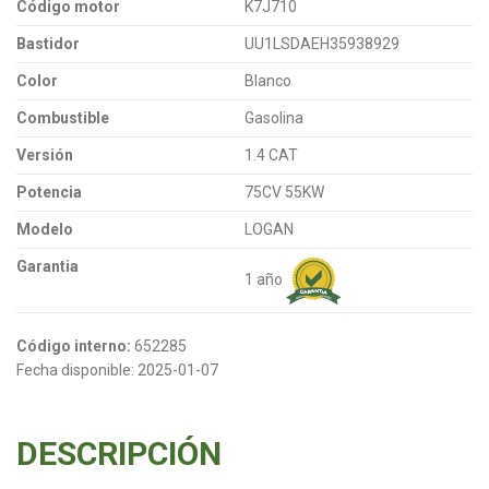
Código motor
K7J710
Bastidor
UU1LSDAEH35938929
Color
Blanco
Combustible
Gasolina
Versión
1.4 CAT
Potencia
75CV 55KW
Modelo
LOGAN
Garantia
1 año
Código interno:
652285
Fecha disponible:
2025-01-07
DESCRIPCIÓN