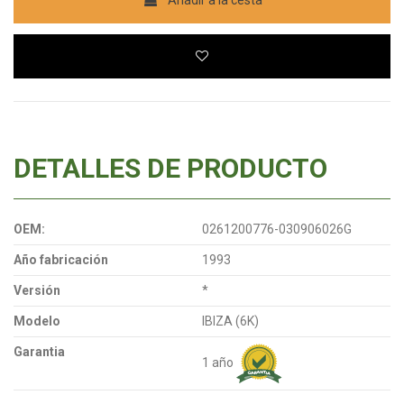
Añadir a la cesta
DETALLES DE PRODUCTO
OEM:
0261200776-030906026G
Año fabricación
1993
Versión
*
Modelo
IBIZA (6K)
Garantia
1 año