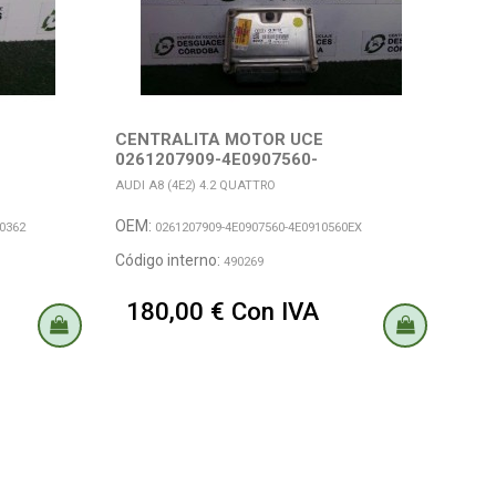
CENTRALITA MOTOR UCE
CEN
0261207909-4E0907560-
4E0
4E0910560EX...
AUDI A8 (4E2) 4.2 QUATTRO
AUDI 
OEM:
OEM
0362
0261207909-4E0907560-4E0910560EX
Código interno:
Códi
490269
180,00 € Con IVA
40