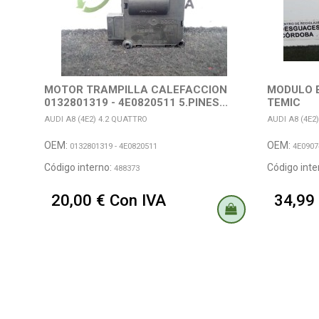
MOTOR TRAMPILLA CALEFACCION
MODULO 
0132801319 - 4E0820511 5.PINES...
TEMIC
AUDI A8 (4E2) 4.2 QUATTRO
AUDI A8 (4E2
OEM:
OEM:
0132801319 - 4E0820511
4E0907
Código interno:
Código inte
488373
20,00 € Con IVA
34,99