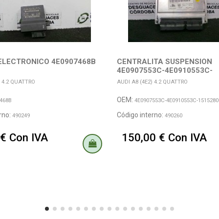
ELECTRONICO 4E0907468B
CENTRALITA SUSPENSION
4E0907553C-4E0910553C-
15152800362 ATE
) 4.2 QUATTRO
AUDI A8 (4E2) 4.2 QUATTRO
OEM:
468B
4E0907553C-4E0910553C-1515280
rno:
Código interno:
490249
490260
 € Con IVA
150,00 € Con IVA