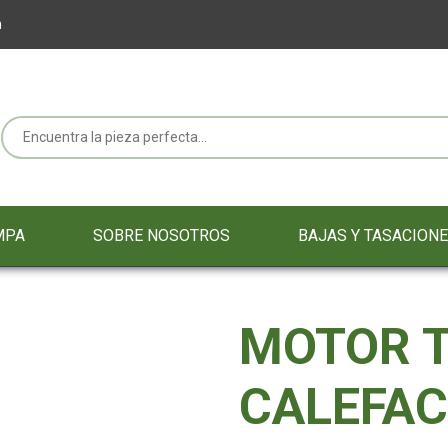
m
MPA
SOBRE NOSOTROS
BAJAS Y TASACION
MOTOR 
CALEFAC