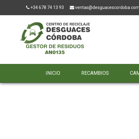
+34 678 74 13 93
ventas@desguacescordoba.co
INICIO
RECAMBIOS
CA