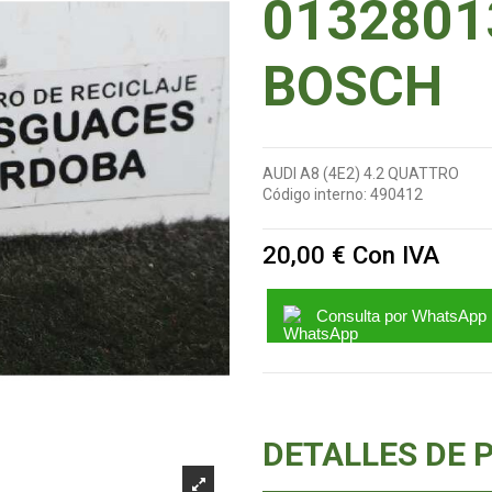
0132801
BOSCH
AUDI A8 (4E2) 4.2 QUATTRO
Código interno:
490412
20,00 €
Con IVA
Consulta por WhatsApp
DETALLES DE 