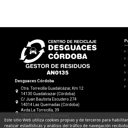
P
Desguaces Córdoba
Ctra. Torrecilla Guadalcázar, Km 12
14130 Guadalcazar (Córdoba)
C/ Juan Bautista Escudero 274
14014 Las Quemadas (Córdoba)
Avda.La Torrecilla, 39
14013 Torrecilla (Córdoba)
Este sitio Web utiliza cookies propias y de terceros para habilit
+34 678 741 393
realizar estadísticas y análisis del tráfico de navegación recibid