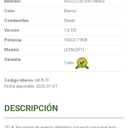
Bastidor
VSSZZZ5FZFR148063
Color
Blanco
Combustible
Diesel
Versión
1.6 TDI
Potencia
105CV 77KW
Modelo
LEON (5F1)
Garantia
1 año
Código interno:
687670
Fecha disponible:
2025-01-07
DESCRIPCIÓN
TELA. Recambio de asiento delantero izquierdo para seat leon