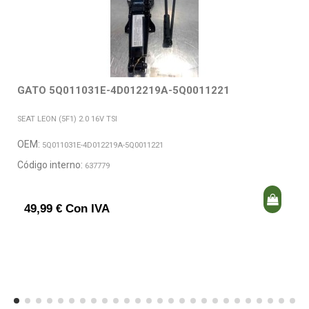
GATO 5Q011031E-4D012219A-5Q0011221
SEAT LEON (5F1) 2.0 16V TSI
OEM:
5Q011031E-4D012219A-5Q0011221
Código interno:
637779
49,99 € Con IVA