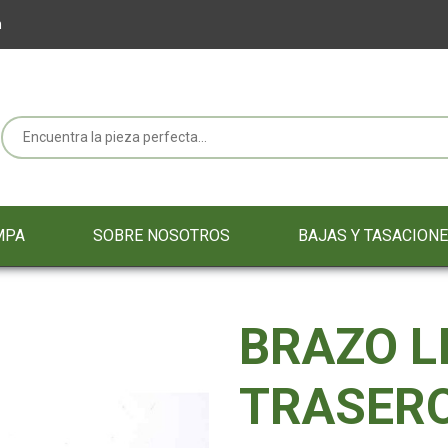
m
MPA
SOBRE NOSOTROS
BAJAS Y TASACION
BRAZO L
TRASER