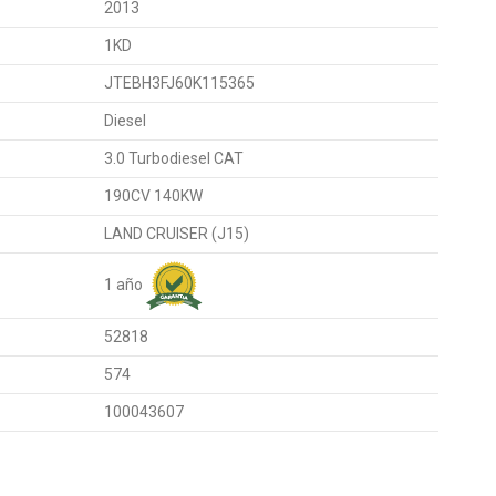
2013
1KD
JTEBH3FJ60K115365
Diesel
3.0 Turbodiesel CAT
190CV 140KW
LAND CRUISER (J15)
1 año
52818
574
100043607