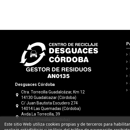
P
Desguaces Córdoba
Ctra. Torrecilla Guadalcázar, Km 12
14130 Guadalcazar (Córdoba)
C/ Juan Bautista Escudero 274
14014 Las Quemadas (Córdoba)
Avda.La Torrecilla, 39
14013 Torrecilla (Córdoba)
Este sitio Web utiliza cookies propias y de terceros para habilit
+34 678 741 393
realizar estadísticas y análisis del tráfico de navegación recibid