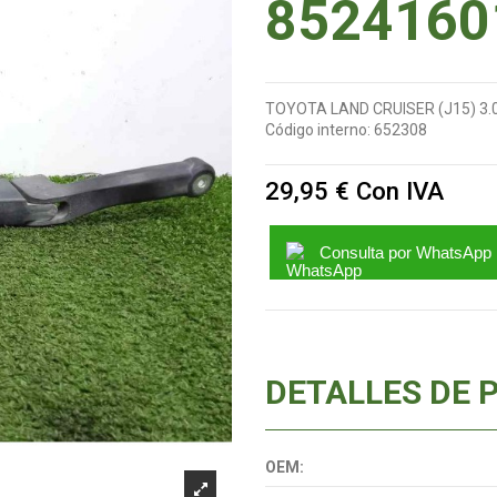
8524160
TOYOTA LAND CRUISER (J15) 3.
Código interno:
652308
29,95 €
Con IVA
Consulta por WhatsApp
DETALLES DE 
OEM: