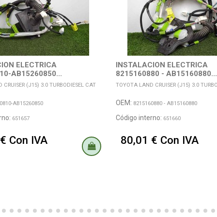
ION ELECTRICA
INSTALACION ELECTRICA
10-AB15260850...
8215160880 - AB15160880...
CRUISER (J15) 3.0 TURBODIESEL CAT
TOYOTA LAND CRUISER (J15) 3.0 TURB
OEM:
0810-AB15260850
8215160880 - AB15160880
rno:
Código interno:
651657
651660
 € Con IVA
80,01 € Con IVA