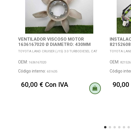
VENTILADOR VISCOSO MOTOR
INSTALAC
1636167020 Ø DIAMETRO: 430MM
82152608
SOLO...
TOYOTA LAND CRUISER (J15) 3.0 TURBODIESEL CAT
TOYOTA LAND 
OEM:
OEM:
1636167020
821526
Código interno:
Código inte
651635
60,00 € Con IVA
90,00