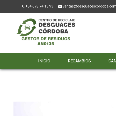
+34 678 74 13 93
ventas@desguacescordoba.co
INICIO
RECAMBIOS
CA