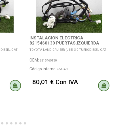
INSTALACION ELECTRICA
INS
8215460130 PUERTAS.IZQUIERDA
821
TRASERA
TRA
ODIESEL CAT
TOYOTA LAND CRUISER (J15) 3.0 TURBODIESEL CAT
TOYOT
OEM:
OEM
8215460130
Código interno:
Códi
651663
80,01 € Con IVA
80