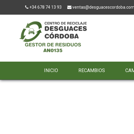
+34 678 74 13 93
ventas@desguacescordoba.co
INICIO
RECAMBIOS
CA