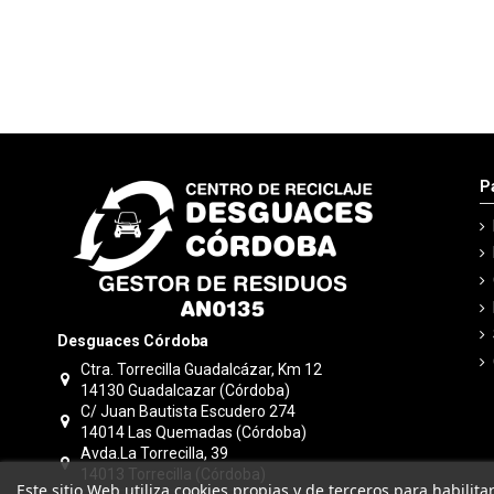
P
Desguaces Córdoba
Ctra. Torrecilla Guadalcázar, Km 12
14130 Guadalcazar (Córdoba)
C/ Juan Bautista Escudero 274
14014 Las Quemadas (Córdoba)
Avda.La Torrecilla, 39
14013 Torrecilla (Córdoba)
Este sitio Web utiliza cookies propias y de terceros para habilit