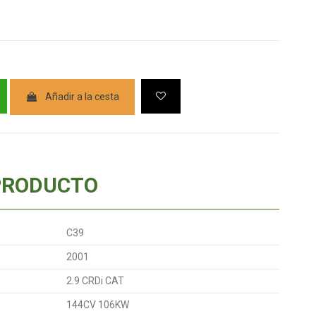
Añadir a la cesta
PRODUCTO
C39
2001
2.9 CRDi CAT
144CV 106KW