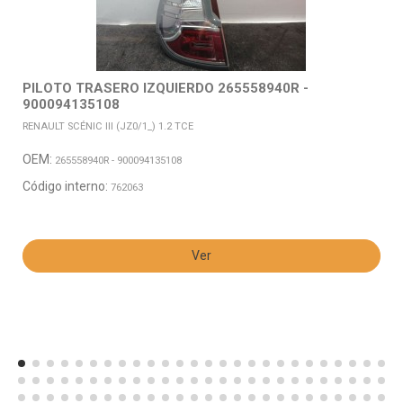
PILOTO TRASERO IZQUIERDO 265558940R -
900094135108
RENAULT SCÉNIC III (JZ0/1_) 1.2 TCE
OEM:
265558940R - 900094135108
Código interno:
762063
Ver