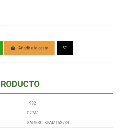
Añadir a la cesta
PRODUCTO
1992
C27A1
SARRSCLKPAM152734