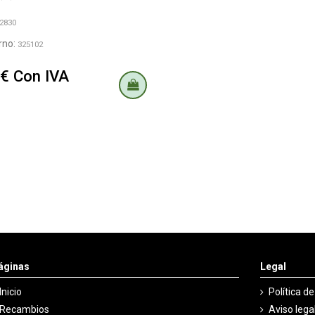
2830
rno:
325102
 € Con IVA
áginas
Legal
Inicio
Política d
Recambios
Aviso lega