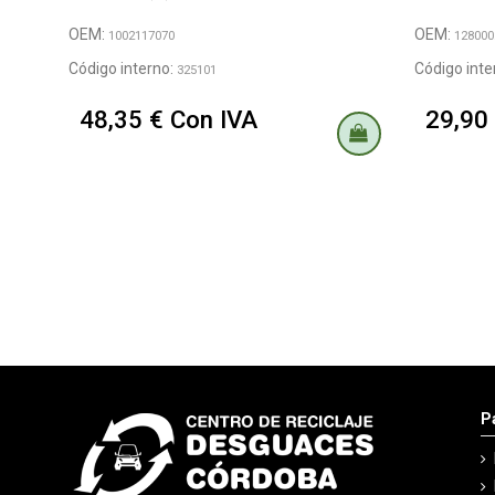
OEM:
OEM:
1002117070
128000
Código interno:
Código inte
325101
48,35 € Con IVA
29,90
P