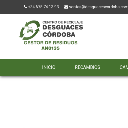
+34 678 74 13 93
ventas@desguacescordoba.co
INICIO
RECAMBIOS
CA