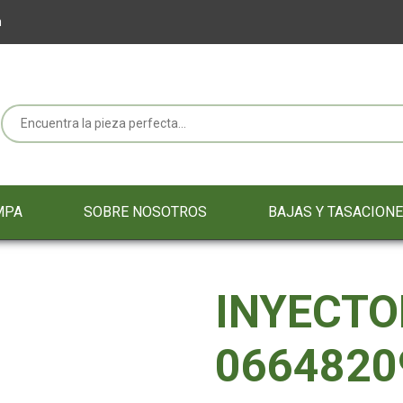
m
MPA
SOBRE NOSOTROS
BAJAS Y TASACION
INYECTO
0664820