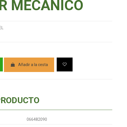
R MECANICO
EL
Añadir a la cesta
PRODUCTO
066482090