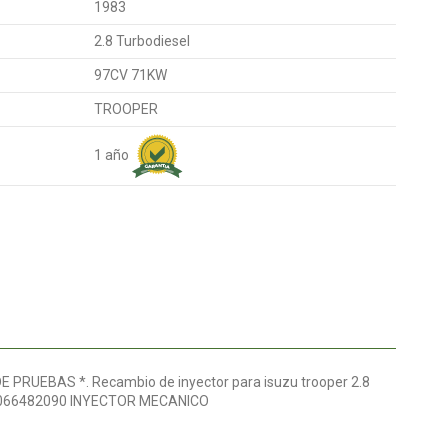
1983
2.8 Turbodiesel
97CV 71KW
TROOPER
1 año
RUEBAS *. Recambio de inyector para isuzu trooper 2.8
M 066482090 INYECTOR MECANICO