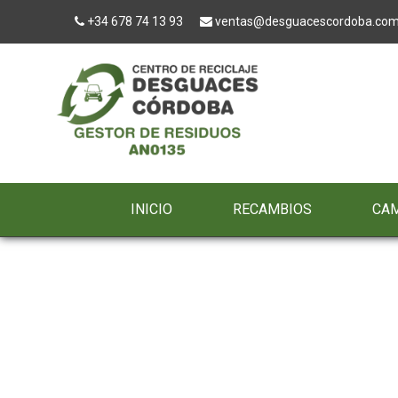
+34 678 74 13 93
ventas@desguacescordoba.co
INICIO
RECAMBIOS
CA