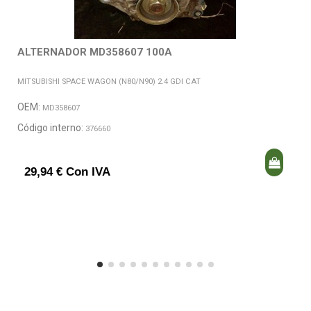
ALTERNADOR MD358607 100A
MITSUBISHI SPACE WAGON (N80/N90) 2.4 GDI CAT
OEM:
MD358607
Código interno:
376660
29,94 € Con IVA