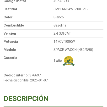
Código motor
4G64(GDI)
Bastidor
JMBLNN84W1Z001217
Color
Blanco
Combustible
Gasolina
Versión
2.4 GDI CAT
Potencia
147CV 108KW
Modelo
SPACE WAGON (N80/N90)
Garantia
1 año
Código interno:
376697
Fecha disponible:
2025-01-07
DESCRIPCIÓN