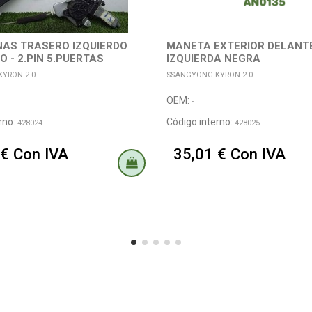
AS TRASERO IZQUIERDO
MANETA EXTERIOR DELANT
O - 2.PIN 5.PUERTAS
IZQUIERDA NEGRA
YRON 2.0
SSANGYONG KYRON 2.0
OEM:
-
rno:
Código interno:
428024
428025
 € Con IVA
35,01 € Con IVA