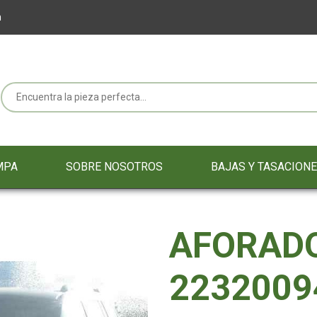
m
MPA
SOBRE NOSOTROS
BAJAS Y TASACION
AFORAD
2232009