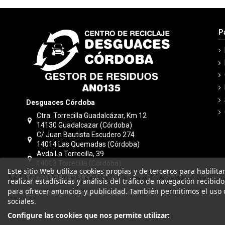
P
Desguaces Córdoba
Ctra. Torrecilla Guadalcázar, Km 12
14130 Guadalcazar (Córdoba)
C/ Juan Bautista Escudero 274
14014 Las Quemadas (Córdoba)
Avda.La Torrecilla, 39
14013 Torrecilla (Córdoba)
Este sitio Web utiliza cookies propias y de terceros para habilit
+34 678 741 393
realizar estadísticas y análisis del tráfico de navegación recibid
para ofrecer anuncios y publicidad. También permitimos el uso 
ventas@desguacescordoba.com
sociales.
Configure las cookies que nos permite utilizar: