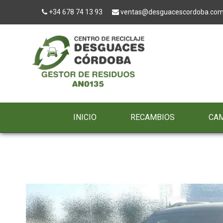
+34 678 74 13 93
ventas@desguacescordoba.co
INICIO
RECAMBIOS
CA