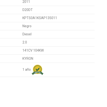
2011
D20DT
KPTS0A1KSAP135011
Negro
Diesel
2.0
141CV 104KW
KYRON
1 año