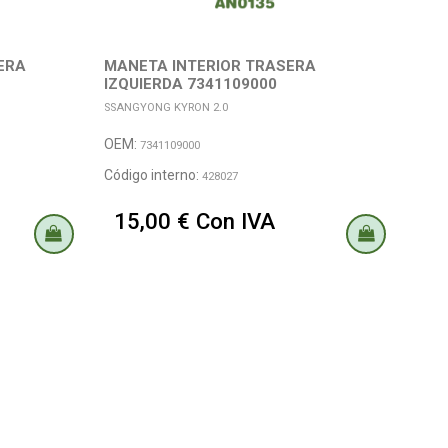
ERA
MANETA INTERIOR TRASERA
MAN
IZQUIERDA 7341109000
LIM
SSANGYONG KYRON 2.0
SSAN
OEM:
OEM
7341109000
Código interno:
Códi
428027
15,00 € Con IVA
19