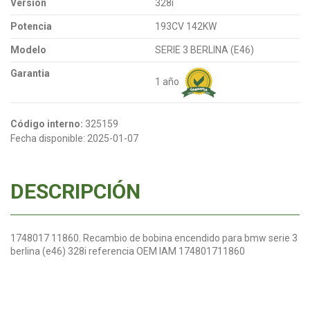
Versión
328i
Potencia
193CV 142KW
Modelo
SERIE 3 BERLINA (E46)
Garantia
1 año
Código interno:
325159
Fecha disponible:
2025-01-07
DESCRIPCIÓN
1748017 11860. Recambio de bobina encendido para bmw serie 3
berlina (e46) 328i referencia OEM IAM 174801711860