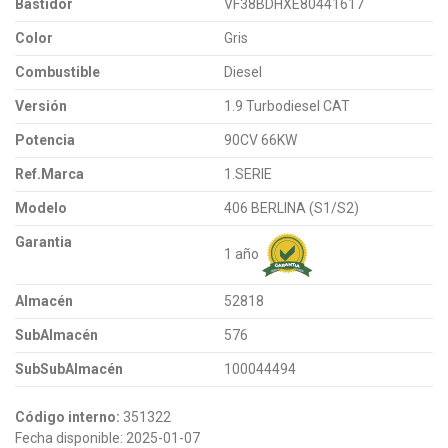
Bastidor
VF38BDHXE80441617
Color
Gris
Combustible
Diesel
Versión
1.9 Turbodiesel CAT
Potencia
90CV 66KW
Ref.Marca
1.SERIE
Modelo
406 BERLINA (S1/S2)
Garantia
1 año
Almacén
52818
SubAlmacén
576
SubSubAlmacén
100044494
Código interno:
351322
Fecha disponible:
2025-01-07