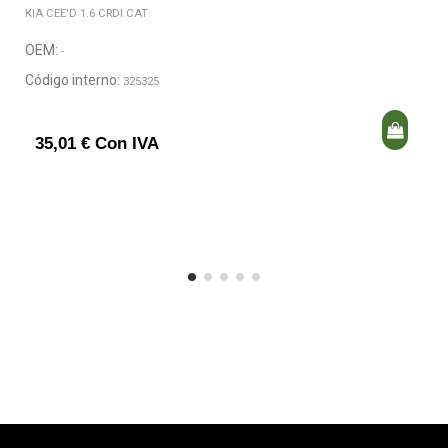
KIA CEE'D 1.6 CRDI CAT
OEM:
-
Código interno:
325325
35,01 € Con IVA