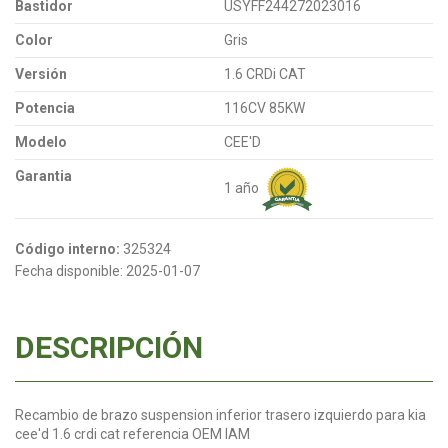
Bastidor
USYFF244272023016
Color
Gris
Versión
1.6 CRDi CAT
Potencia
116CV 85KW
Modelo
CEE'D
Garantia
1 año
Código interno:
325324
Fecha disponible:
2025-01-07
DESCRIPCIÓN
Recambio de brazo suspension inferior trasero izquierdo para kia
cee'd 1.6 crdi cat referencia OEM IAM