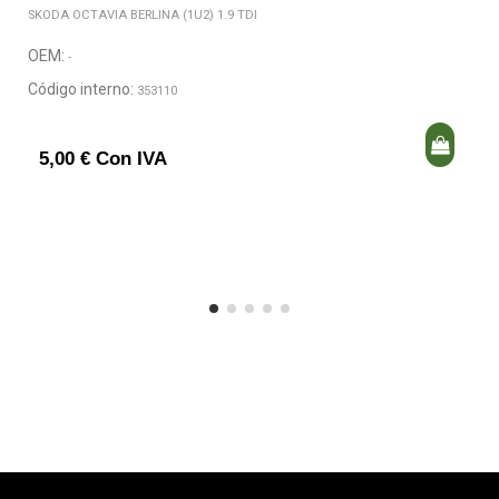
SKODA OCTAVIA BERLINA (1U2) 1.9 TDI
OEM:
-
Código interno:
353110
5,00 € Con IVA