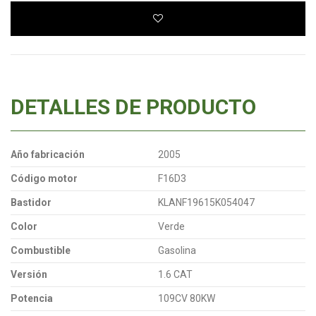
DETALLES DE PRODUCTO
Año fabricación
2005
Código motor
F16D3
Bastidor
KLANF19615K054047
Color
Verde
Combustible
Gasolina
Versión
1.6 CAT
Potencia
109CV 80KW