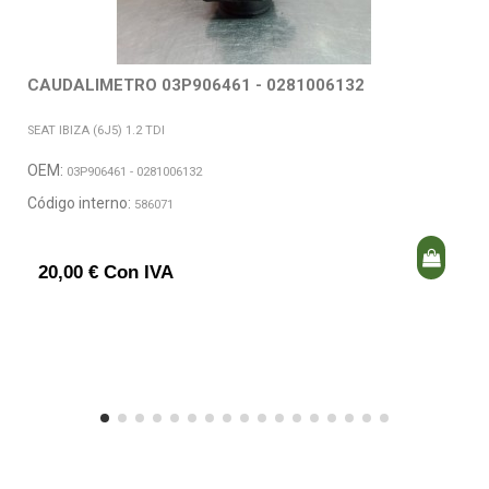
CAUDALIMETRO 03P906461 - 0281006132
SEAT IBIZA (6J5) 1.2 TDI
OEM:
03P906461 - 0281006132
Código interno:
586071
20,00 € Con IVA