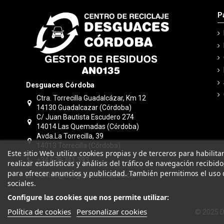
P
Desguaces Córdoba
Ctra. Torrecilla Guadalcázar, Km 12
14130 Guadalcazar (Córdoba)
C/ Juan Bautista Escudero 274
14014 Las Quemadas (Córdoba)
Avda.La Torrecilla, 39
14013 Torrecilla (Córdoba)
Este sitio Web utiliza cookies propias y de terceros para habilit
+34 678 741 393
realizar estadísticas y análisis del tráfico de navegación recibid
para ofrecer anuncios y publicidad. También permitimos el uso 
ventas@desguacescordoba.com
sociales.
Configure las cookies que nos permite utilizar:
Política de cookies
Personalizar cookies
© 2025 D