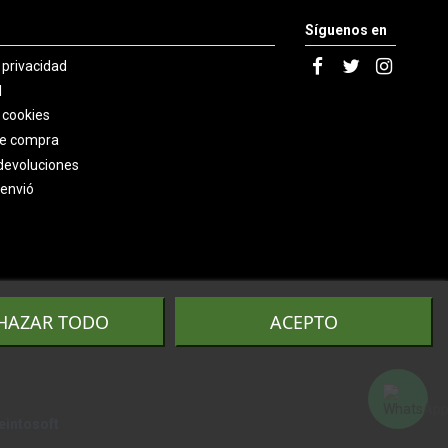
Síguenos en
e privacidad
l
e cookies
de compra
devoluciones
 envió
HAZAR TODO
ACEPTO
eintosoft