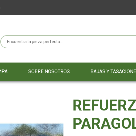
m
MPA
SOBRE NOSOTROS
BAJAS Y TASACION
REFUER
PARAGO