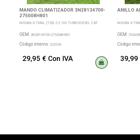
MANDO CLIMATIZADOR 3N28134700-
ANILLO A
275008H801
NISSAN X-TRAIL (T30) 2.2 16V TURBODIESEL CAT
NISSAN X-TRA
OEM:
OEM:
3N28134700-275008H801
255608
Código interno:
Código inte
622530
29,95 € Con IVA
39,99