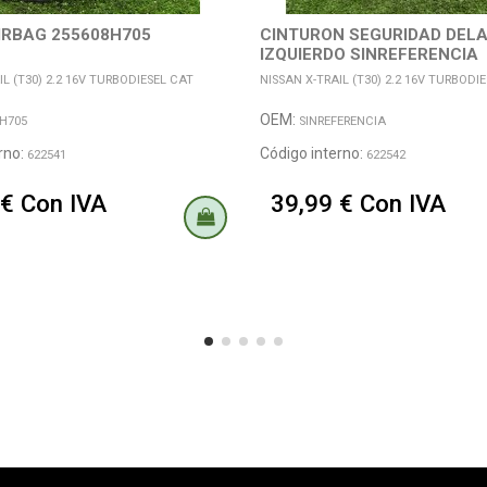
IRBAG 255608H705
CINTURON SEGURIDAD DEL
IZQUIERDO SINREFERENCIA
IL (T30) 2.2 16V TURBODIESEL CAT
NISSAN X-TRAIL (T30) 2.2 16V TURBODI
OEM:
H705
SINREFERENCIA
rno:
Código interno:
622541
622542
 € Con IVA
39,99 € Con IVA