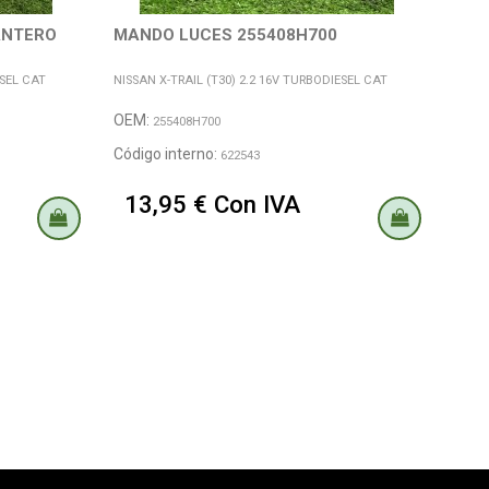
ANTERO
MANDO LUCES 255408H700
CIN
DER
ESEL CAT
NISSAN X-TRAIL (T30) 2.2 16V TURBODIESEL CAT
NISSA
OEM:
OEM
255408H700
Código interno:
Códi
622543
13,95 € Con IVA
39