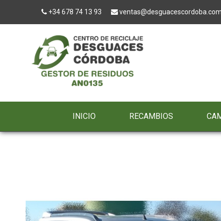
+34 678 74 13 93
ventas@desguacescordoba.co
INICIO
RECAMBIOS
CA