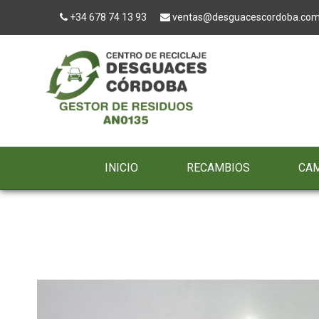
+34 678 74 13 93
ventas@desguacescordoba.co
INICIO
RECAMBIOS
CA