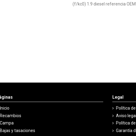
(f/kc0) 1.9 diesel referencia
áginas
Legal
Inicio
Política d
Recambios
Aviso lega
Campa
Política d
Bajas y tasaciones
Garantía 