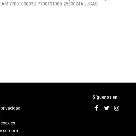
 OEM IAM 7700103893B-7700101088-2580024A LUCAS
Síguenos en
e privacidad
l
e cookies
de compra