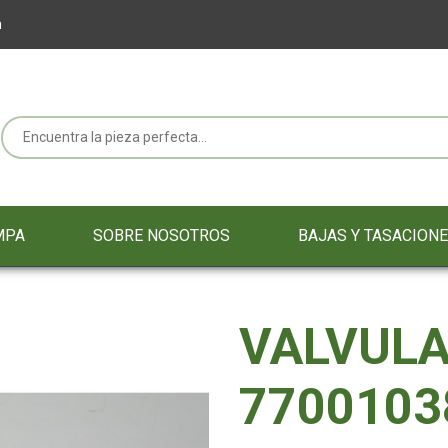
m
MPA
SOBRE NOSOTROS
BAJAS Y TASACION
VALVULA
7700103