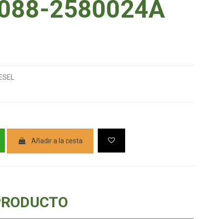
088-2580024A
IESEL
Añadir a la cesta
PRODUCTO