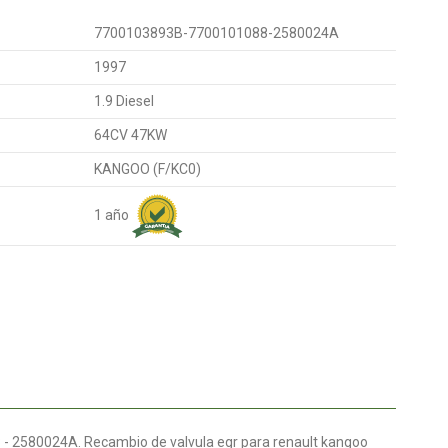
7700103893B-7700101088-2580024A
1997
1.9 Diesel
64CV 47KW
KANGOO (F/KC0)
1 año
- 2580024A. Recambio de valvula egr para renault kangoo