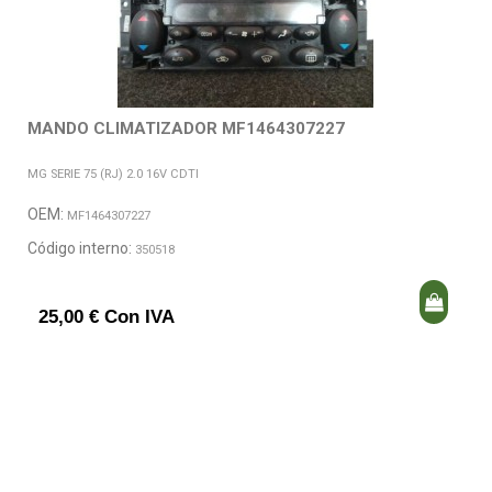
MANDO CLIMATIZADOR MF1464307227
MG SERIE 75 (RJ) 2.0 16V CDTI
OEM:
MF1464307227
Código interno:
350518
25,00 € Con IVA