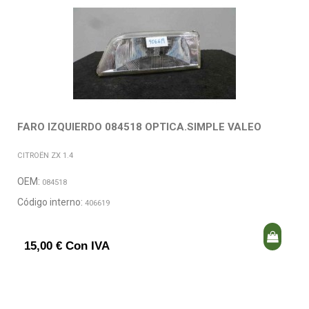
FARO IZQUIERDO 084518 OPTICA.SIMPLE VALEO
CITROËN ZX 1.4
OEM:
084518
Código interno:
406619
15,00 € Con IVA