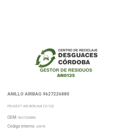
ANILLO AIRBAG 9627226880
PEUGEOT 406 BERLINA (S1/S2)
OEM:
9627226880
Código interno:
63478