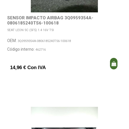
SENSOR IMPACTO AIRBAG 3Q0959354A-
0806185240TS6-100618
SEAT LEON SC (5F5) 1.4 16V TSI
OEM:
3Q0959354A-0806185240TS6-100618
Código interno:
462716
14,96 € Con IVA