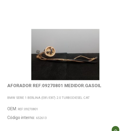
AFORADOR REF:09270801 MEDIDOR.GASOIL
BMW SERIE 1 BERLINA (E81/E87) 2.0 TURBODIESEL CAT
OEM:
REF:09270801
Código interno:
652613