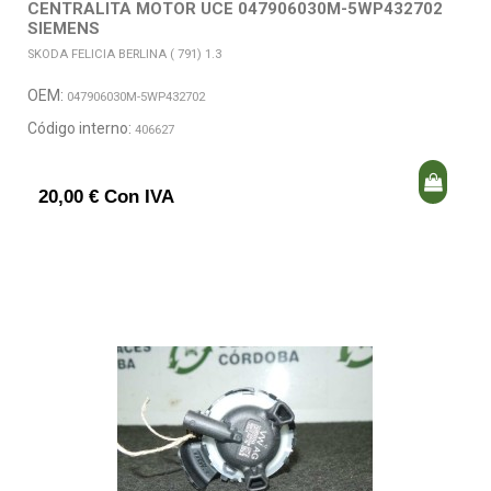
CENTRALITA MOTOR UCE 047906030M-5WP432702
SIEMENS
SKODA FELICIA BERLINA ( 791) 1.3
OEM:
047906030M-5WP432702
Código interno:
406627
20,00 € Con IVA