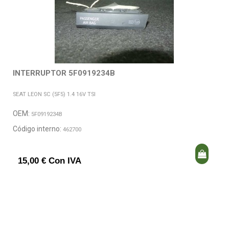
INTERRUPTOR 5F0919234B
SEAT LEON SC (5F5) 1.4 16V TSI
OEM:
5F0919234B
Código interno:
462700
15,00 € Con IVA