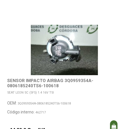
SENSOR IMPACTO AIRBAG 3Q0959354A-
0806185240TS6-100618
SEAT LEON SC (5F5) 1.4 16V TSI
OEM:
3Q0959354A-0806185240TS6-100618
Código interno:
462717