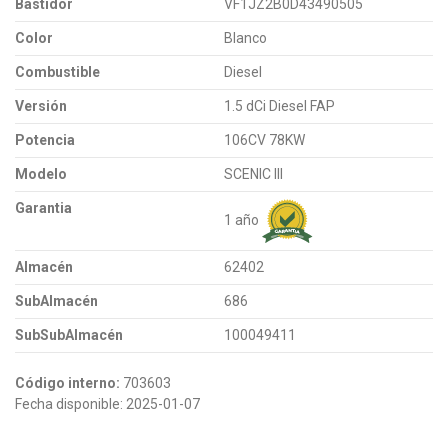
Bastidor
VF1JZ2B0D43490505
Color
Blanco
Combustible
Diesel
Versión
1.5 dCi Diesel FAP
Potencia
106CV 78KW
Modelo
SCENIC III
Garantia
1 año
Almacén
62402
SubAlmacén
686
SubSubAlmacén
100049411
Código interno:
703603
Fecha disponible:
2025-01-07