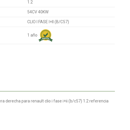
1.2
54CV 40KW
CLIO I FASE I+II (B/C57)
1 año
 derecha para renault clio i fase i+ii (b/c57) 1.2 referencia