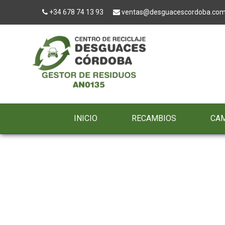
+34 678 74 13 93
ventas@desguacescordoba.co
INICIO
RECAMBIOS
CA