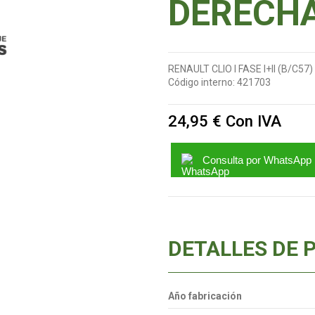
DERECH
RENAULT CLIO I FASE I+II (B/C57) 
Código interno:
421703
24,95 €
Con IVA
Consulta por WhatsApp
DETALLES DE 
Año fabricación